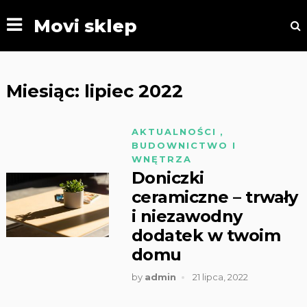
Movi sklep
Miesiąc:
lipiec 2022
AKTUALNOŚCI
,
BUDOWNICTWO I
WNĘTRZA
Doniczki
ceramiczne – trwały
i niezawodny
dodatek w twoim
domu
by
admin
21 lipca, 2022