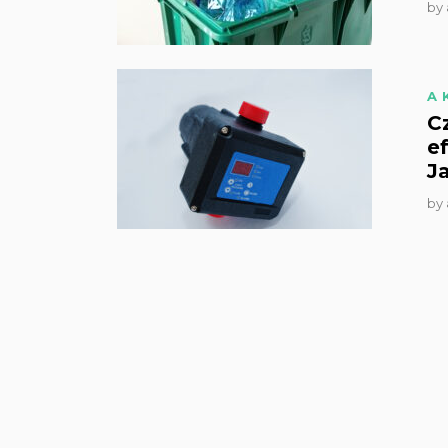
by
A
C
e
J
by