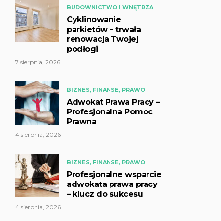
BUDOWNICTWO I WNĘTRZA
Cyklinowanie
parkietów – trwała
renowacja Twojej
podłogi
7 sierpnia, 2026
BIZNES, FINANSE, PRAWO
Adwokat Prawa Pracy –
Profesjonalna Pomoc
Prawna
4 sierpnia, 2026
BIZNES, FINANSE, PRAWO
Profesjonalne wsparcie
adwokata prawa pracy
– klucz do sukcesu
4 sierpnia, 2026