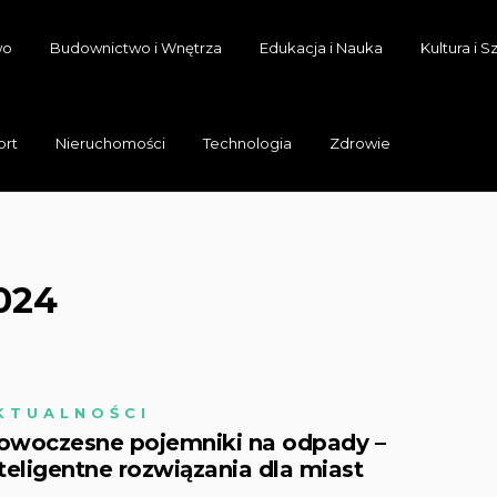
wo
Budownictwo i Wnętrza
Edukacja i Nauka
Kultura i S
ort
Nieruchomości
Technologia
Zdrowie
024
KTUALNOŚCI
owoczesne pojemniki na odpady –
teligentne rozwiązania dla miast