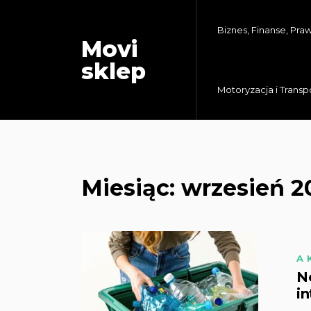
Biznes, Finanse, Pra
Movi
sklep
Motoryzacja i Transp
Miesiąc:
wrzesień 2
A
N
in