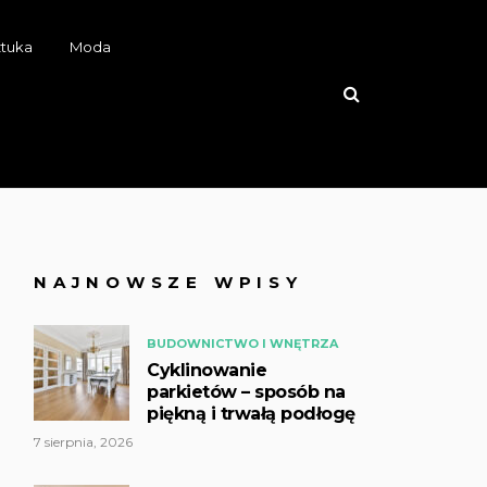
ztuka
Moda
NAJNOWSZE WPISY
BUDOWNICTWO I WNĘTRZA
Cyklinowanie
parkietów – sposób na
piękną i trwałą podłogę
7 sierpnia, 2026