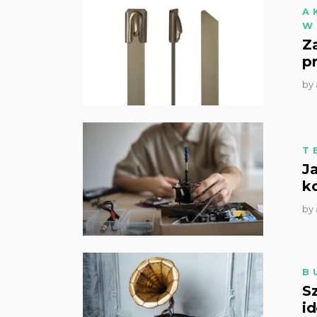
A
W
Z
p
by
T
J
k
by
B
S
id