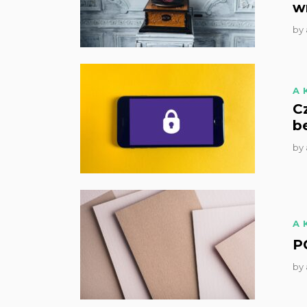
w
by
A
C
b
by
A
P
by