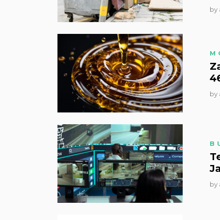
by
M
Z
4
by
B
T
Ja
by