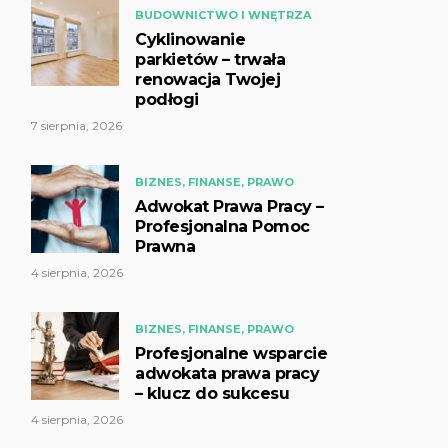
BUDOWNICTWO I WNĘTRZA
Cyklinowanie
parkietów – trwała
renowacja Twojej
podłogi
7 sierpnia, 2026
BIZNES, FINANSE, PRAWO
Adwokat Prawa Pracy –
Profesjonalna Pomoc
Prawna
4 sierpnia, 2026
BIZNES, FINANSE, PRAWO
Profesjonalne wsparcie
adwokata prawa pracy
– klucz do sukcesu
4 sierpnia, 2026