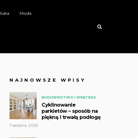
ztuka
Moda
NAJNOWSZE WPISY
BUDOWNICTWO I WNĘTRZA
Cyklinowanie
parkietów – sposób na
piękną i trwałą podłogę
7 sierpnia, 2026