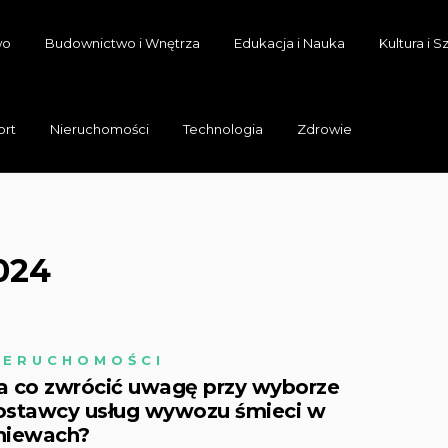
wo
Budownictwo i Wnętrza
Edukacja i Nauka
Kultura i S
ort
Nieruchomości
Technologia
Zdrowie
024
IERUCHOMOŚCI
a co zwrócić uwagę przy wyborze
ostawcy usług wywozu śmieci w
niewach?