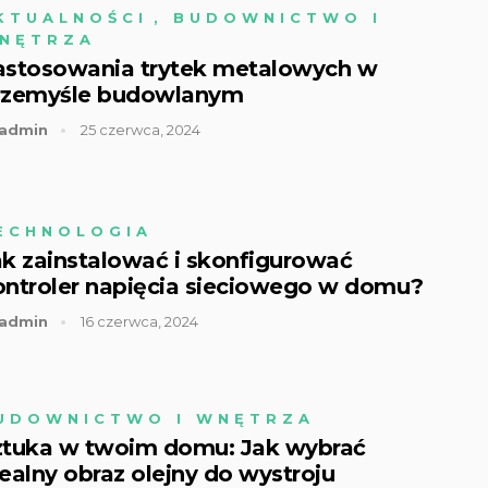
KTUALNOŚCI
,
BUDOWNICTWO I
NĘTRZA
astosowania trytek metalowych w
rzemyśle budowlanym
admin
25 czerwca, 2024
ECHNOLOGIA
ak zainstalować i skonfigurować
ontroler napięcia sieciowego w domu?
admin
16 czerwca, 2024
UDOWNICTWO I WNĘTRZA
ztuka w twoim domu: Jak wybrać
ealny obraz olejny do wystroju