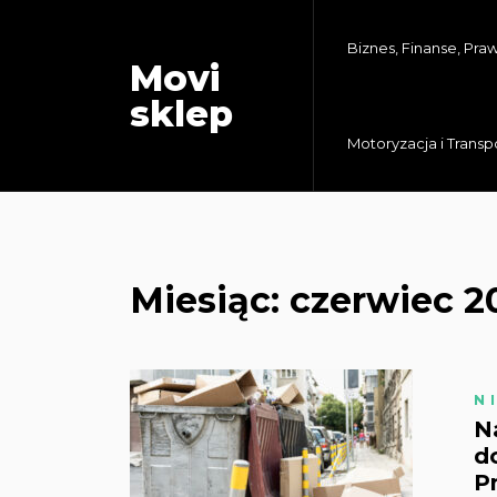
Biznes, Finanse, Pra
Movi
sklep
Motoryzacja i Transp
Miesiąc:
czerwiec 2
N
N
d
P