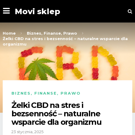
Movi sklep
Home
Biznes, Finanse, Prawo
Żelki CBD na stres i bezsenność – naturalne wsparcie dla
organizmu
BIZNES, FINANSE, PRAWO
Żelki CBD na stres i
bezsenność – naturalne
wsparcie dla organizmu
23 stycznia, 2025