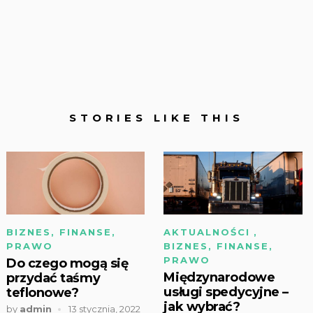
STORIES LIKE THIS
BIZNES, FINANSE,
AKTUALNOŚCI
,
PRAWO
BIZNES, FINANSE,
PRAWO
Do czego mogą się
Międzynarodowe
przydać taśmy
usługi spedycyjne –
teflonowe?
jak wybrać?
by
admin
13 stycznia, 2022