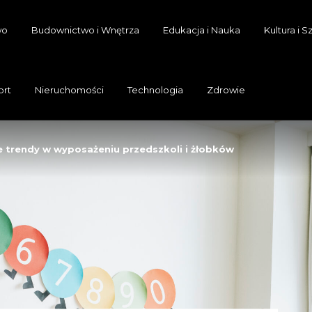
wo
Budownictwo i Wnętrza
Edukacja i Nauka
Kultura i S
ort
Nieruchomości
Technologia
Zdrowie
trendy w wyposażeniu przedszkoli i żłobków