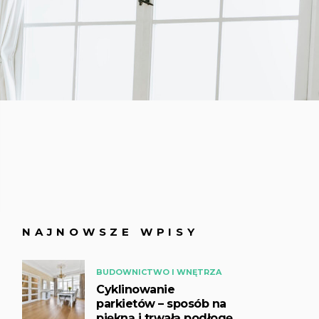
NAJNOWSZE WPISY
BUDOWNICTWO I WNĘTRZA
Cyklinowanie
parkietów – sposób na
piękną i trwałą podłogę