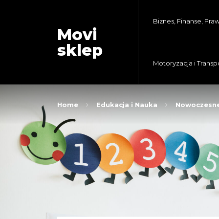
Biznes, Finanse, Pra
Movi
sklep
Motoryzacja i Transp
Home
Edukacja i Nauka
Nowoczesne 