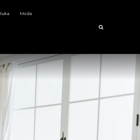
ztuka
Moda