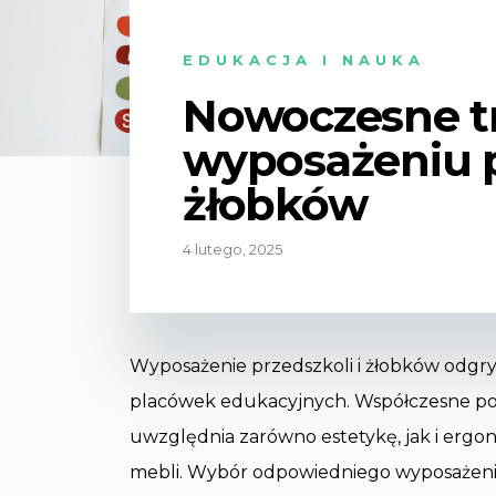
EDUKACJA I NAUKA
Nowoczesne t
wyposażeniu p
żłobków
4 lutego, 2025
Wyposażenie przedszkoli i żłobków odg
placówek edukacyjnych. Współczesne pode
uwzględnia zarówno estetykę, jak i ergo
mebli. Wybór odpowiedniego wyposażenia 