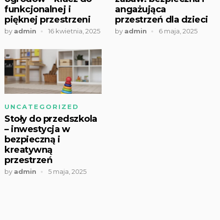
funkcjonalnej i
angażująca
pięknej przestrzeni
przestrzeń dla dzieci
by
admin
16 kwietnia, 2025
by
admin
6 maja, 2025
UNCATEGORIZED
Stoły do przedszkola
– inwestycja w
bezpieczną i
kreatywną
przestrzeń
by
admin
5 maja, 2025