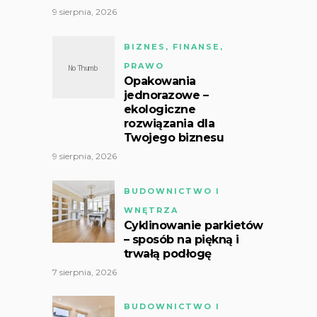
9 sierpnia, 2026
BIZNES, FINANSE,
PRAWO
Opakowania
jednorazowe –
ekologiczne
rozwiązania dla
Twojego biznesu
9 sierpnia, 2026
BUDOWNICTWO I
WNĘTRZA
Cyklinowanie parkietów
– sposób na piękną i
trwałą podłogę
7 sierpnia, 2026
BUDOWNICTWO I