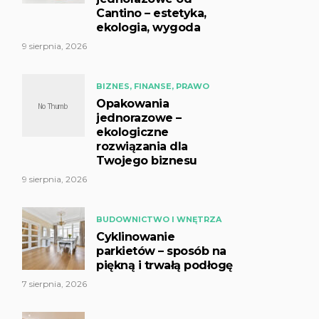
Cantino – estetyka,
ekologia, wygoda
9 sierpnia, 2026
BIZNES, FINANSE, PRAWO
Opakowania
jednorazowe –
ekologiczne
rozwiązania dla
Twojego biznesu
9 sierpnia, 2026
BUDOWNICTWO I WNĘTRZA
Cyklinowanie
parkietów – sposób na
piękną i trwałą podłogę
7 sierpnia, 2026