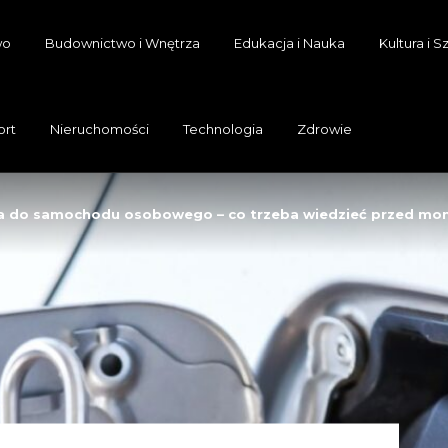
wo
Budownictwo i Wnętrza
Edukacja i Nauka
Kultura i S
ort
Nieruchomości
Technologia
Zdrowie
wa do samochodu osobowego – co trzeba wiedzieć przed mo