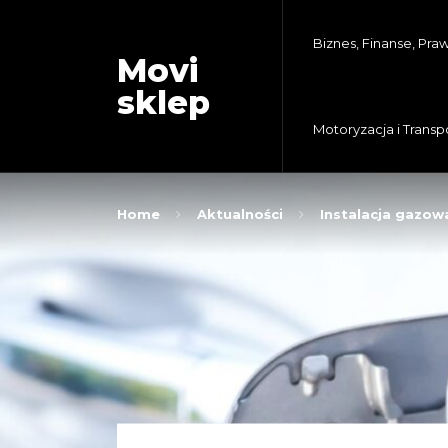
Biznes, Finanse, Pra
Movi
sklep
Motoryzacja i Transp
Home
Aktualności
Instalacja gazo