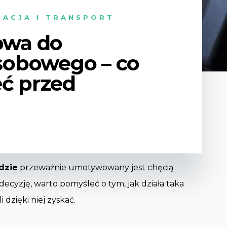
ACJA I TRANSPORT
zowa do
obowego – co
eć przed
dzie
przeważnie umotywowany jest chęcią
cyzję, warto pomyśleć o tym, jak działa taka
 dzięki niej zyskać.