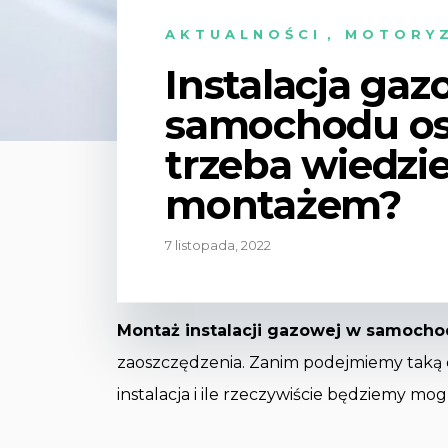
AKTUALNOŚCI
,
MOTORYZ
Instalacja ga
samochodu os
trzeba wiedzi
montażem?
7 listopada, 2022
Montaż instalacji gazowej w samocho
zaoszczędzenia. Zanim podejmiemy taką de
instalacja i ile rzeczywiście będziemy mogli